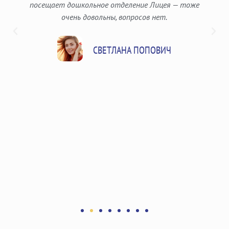
Газукиной! А что касается Лицея — для нас это
настоящая находка! Близко, удобно, всегда чисто
и организованно, обеспечены контроль
и безопасность, проводятся экскурсии на каникулах,
реализован грамотный и продуманный подход
к обучению, а все специалисты — вежливые,
внимательные и компетентные. Мы с супругом
очень довольны. Единственное — жаль, что в Лицее
«Парус»" обучение организовано только
с 1 по 4 класс!
СВЕТЛАНА ПОПОВИЧ