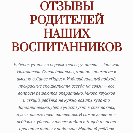
ОТЗЫВЫ
РОДИТЕЛЕЙ
НАШИХ
ВОСПИТАННИКОВ
Уже 2 года пролетело, как наш сын занимается
в Лицее «Парус»! Прежде всего хочу отметить
нашего учителя — Ирину Игоревну. Мы с супругом
очень рады, что Лев попал в такие надёжные руки!
Профессионализм, индивидуальный подход, юмор,
доброта, в меру строгость, справедливость — всё
это есть в этой замечательной женщине, которая
ведёт наших детей по пути образовательного
и личностного роста. Огромная благодарность
и глубокое уважение нашей любимой Ирине Игоревне