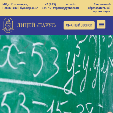
МО, г. Красногорск,
+7 (985)
school-
Сведения об
Павшинский бульвар, д. 34
581-49-49
parus@yandex.ru
образовательной
организации
ОБРАТНЫЙ ЗВОНОК