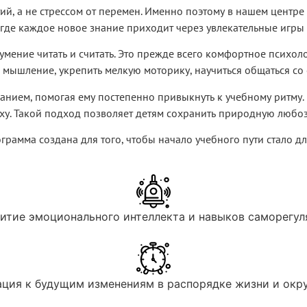
, а не стрессом от перемен. Именно поэтому в нашем центре
, где каждое новое знание приходит через увлекательные игр
мение читать и считать. Это прежде всего комфортное психоло
 мышление, укрепить мелкую моторику, научиться общаться со
нием, помогая ему постепенно привыкнуть к учебному ритму.
у. Такой подход позволяет детям сохранить природную любозн
грамма создана для того, чтобы начало учебного пути стало 
итие эмоционального интеллекта и навыков саморегу
ация к будущим изменениям в распорядке жизни и окр