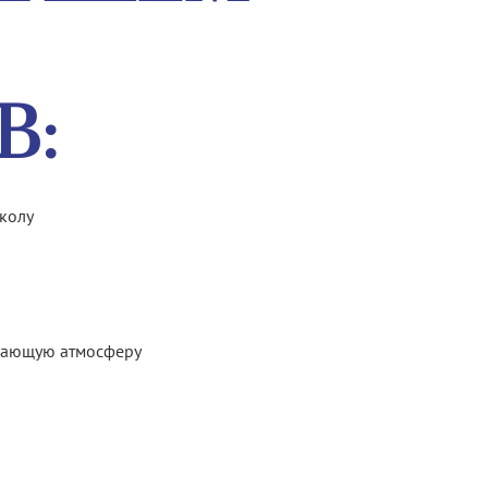
В:
школу
ивающую атмосферу