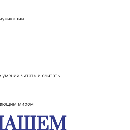
ммуникации
 умений читать и считать
ужающим миром
 НАШЕМ