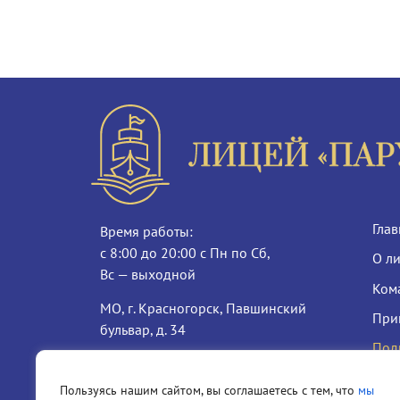
Глав
Время работы:
с 8:00 до 20:00 с Пн по Сб,
О л
Вс — выходной
Ком
МО, г. Красногорск, Павшинский
При
бульвар, д. 34
Под
+7 (985) 581-49-49
school-parus@yandex.ru
Пользуясь нашим сайтом, вы соглашаетесь с тем, что
мы