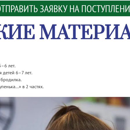
ТПРАВИТЬ ЗАЯВКУ НА ПОСТУПЛЕН
КИЕ МАТЕРИ
5–6 лет.
я детей 6–7 лет.
 бродилка.
упенька…» в 2 частях.