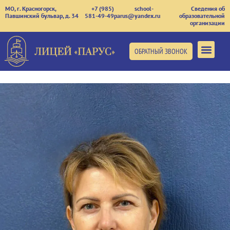
МО, г. Красногорск,
+7 (985)
school-
Сведения об
Павшинский бульвар, д. 34
581-49-49
parus@yandex.ru
образовательной
организации
ОБРАТНЫЙ ЗВОНОК