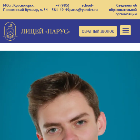
МО, г. Красногорск,
+7 (985)
school-
Сведения об
Павшинский бульвар, д. 34
581-49-49
parus@yandex.ru
образовательной
организации
ОБРАТНЫЙ ЗВОНОК